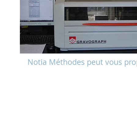
Notia Méthodes peut vous prop
L'étude la réalisation, la mise au point de votre 
Pour une pièce , un ensemble, ou un modèle de pi
nous pouvons réaliser les plans de l'objet à ré
besoins. Nous réalisons aussi l'intégration de 
conception, suivant les indications de nos client
La démarche sera adaptée à vos besoins pour d
ensembles de pièces, après conception du mod
Un suivi Qualité conforme aux exigences de l'IS
Un autre service de Notia Méthodes :
La découpe LASER de vos objets en 2D à l'aide d