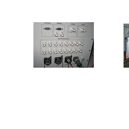
d'un fichier dxf ou d'après un plan établi par no
Cette machine permet la découpe mais aussi la 
aluminium anodisé, réalisation d'étiquettes en