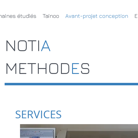
aines étudiés
Tainoo
Avant-projet conception
E
​NOTI
A
METHOD
E
S
SERVICES